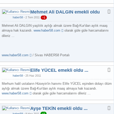
Mehmet Ali DALGIN emekli oldu
haber58
2 Tem 2011
−1
Mehmet Ali DALGIN yaşlılık aylığı almak üzere Bağ-Kur'dan aylık maaş
almaya hak kazandı.
www.haber58.com
olarak güle güle harcamalarını
dileriz ...
www.haber58.com
/ Sivas HABER58 Portalı
Elife YÜCEL emekli oldu ...
haber58
25 Haz 2011
Merhum halil ustaların Hüseyin'in hanımı Elife YÜCEL eşinden dolayı ölüm
aylığı almak üzere Bağ-Kur'dan aylık maaş almaya hak kazandı.
www.haber58.com
olarak güle güle harcamalarını dileriz ...
Ayşe TEKİN emekli oldu ...
haber58
9 Haz 2011
+1