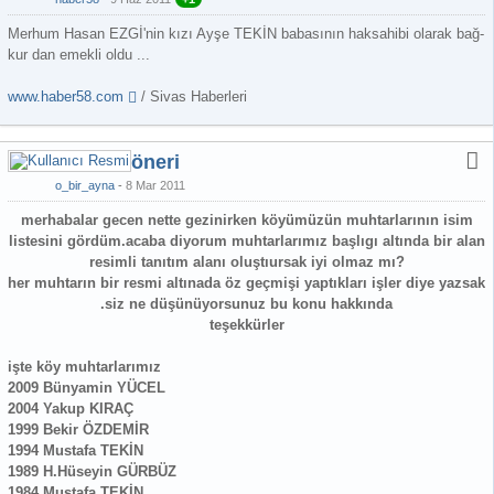
Merhum Hasan EZGİ'nin kızı Ayşe TEKİN babasının haksahibi olarak bağ-
kur dan emekli oldu ...
www.haber58.com
/ Sivas Haberleri
öneri
o_bir_ayna
8 Mar 2011
merhabalar gecen nette gezinirken köyümüzün muhtarlarının isim
listesini gördüm.acaba diyorum muhtarlarımız başlıgı altında bir alan
resimli tanıtım alanı oluştıursak iyi olmaz mı?
her muhtarın bir resmi altınada öz geçmişi yaptıkları işler diye yazsak
.siz ne düşünüyorsunuz bu konu hakkında
teşekkürler
işte köy muhtarlarımız
2009 Bünyamin YÜCEL
2004 Yakup KIRAÇ
1999 Bekir ÖZDEMİR
1994 Mustafa TEKİN
1989 H.Hüseyin GÜRBÜZ
1984 Mustafa TEKİN