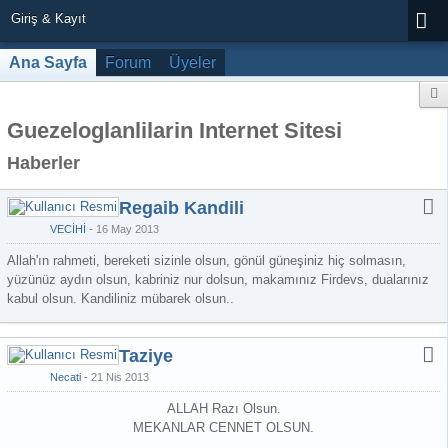
Giriş & Kayıt
Ana Sayfa
Forum
Üyeler
Guezeloglanlilarin Internet Sitesi
Haberler
Regaib Kandili
VECİHİ
16 May 2013
Allah'ın rahmeti, bereketi sizinle olsun, gönül güneşiniz hiç solmasın,
yüzünüz aydın olsun, kabriniz nur dolsun, makamınız Firdevs, dualarınız
kabul olsun. Kandiliniz mübarek olsun..
Taziye
Necati
21 Nis 2013
ALLAH Razı Olsun.
MEKANLAR CENNET OLSUN.