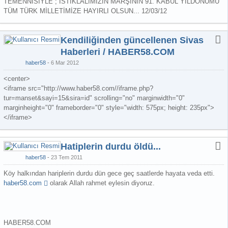
TEMENNİSİYLE ; İSTİKLALİMİZİN MARŞININ 91. KABÜL YILDÖNÜMÜ
TÜM TÜRK MİLLETİMİZE HAYIRLI OLSUN... 12/03/12
Kendiliğinden güncellenen Sivas
Haberleri / HABER58.COM
haber58
6 Mar 2012
<center>
<iframe src="http://www.haber58.com//iframe.php?
tur=manset&sayi=15&sira=id" scrolling="no" marginwidth="0"
marginheight="0" frameborder="0" style="width: 575px; height: 235px">
</iframe>
Hatiplerin durdu öldü...
haber58
23 Tem 2011
Köy halkından hariplerin durdu dün gece geç saatlerde hayata veda etti.
haber58.com
olarak Allah rahmet eylesin diyoruz.
HABER58.COM