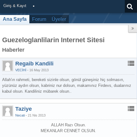
Giriş & Kayıt
Ana Sayfa
Forum
Üyeler
Guezeloglanlilarin Internet Sitesi
Haberler
Regaib Kandili
VECİHİ
16 May 2013
Allah'ın rahmeti, bereketi sizinle olsun, gönül güneşiniz hiç solmasın,
yüzünüz aydın olsun, kabriniz nur dolsun, makamınız Firdevs, dualarınız
kabul olsun. Kandiliniz mübarek olsun..
Taziye
Necati
21 Nis 2013
ALLAH Razı Olsun.
MEKANLAR CENNET OLSUN.