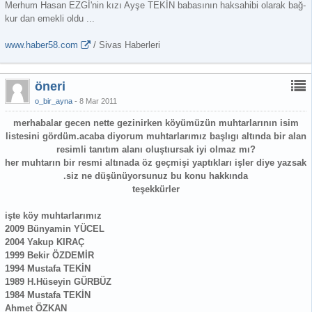
Merhum Hasan EZGİ'nin kızı Ayşe TEKİN babasının haksahibi olarak bağ-
kur dan emekli oldu ...
www.haber58.com
/ Sivas Haberleri
öneri
o_bir_ayna
8 Mar 2011
merhabalar gecen nette gezinirken köyümüzün muhtarlarının isim
listesini gördüm.acaba diyorum muhtarlarımız başlıgı altında bir alan
resimli tanıtım alanı oluştıursak iyi olmaz mı?
her muhtarın bir resmi altınada öz geçmişi yaptıkları işler diye yazsak
.siz ne düşünüyorsunuz bu konu hakkında
teşekkürler
işte köy muhtarlarımız
2009 Bünyamin YÜCEL
2004 Yakup KIRAÇ
1999 Bekir ÖZDEMİR
1994 Mustafa TEKİN
1989 H.Hüseyin GÜRBÜZ
1984 Mustafa TEKİN
Ahmet ÖZKAN