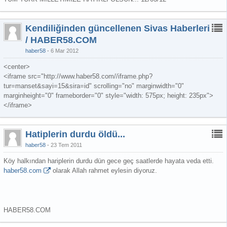
Kendiliğinden güncellenen Sivas Haberleri
/ HABER58.COM
haber58
6 Mar 2012
<center>
<iframe src="http://www.haber58.com//iframe.php?
tur=manset&sayi=15&sira=id" scrolling="no" marginwidth="0"
marginheight="0" frameborder="0" style="width: 575px; height: 235px">
</iframe>
Hatiplerin durdu öldü...
haber58
23 Tem 2011
Köy halkından hariplerin durdu dün gece geç saatlerde hayata veda etti.
haber58.com
olarak Allah rahmet eylesin diyoruz.
HABER58.COM