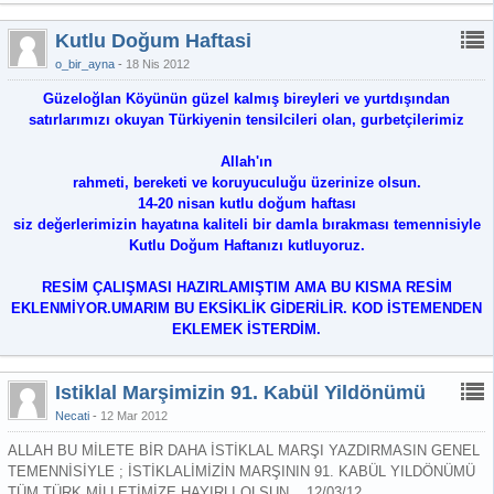
Kutlu Doğum Haftasi
o_bir_ayna
18 Nis 2012
Güzeloğlan Köyünün güzel kalmış bireyleri ve yurtdışından
satırlarımızı okuyan Türkiyenin tensilcileri olan, gurbetçilerimiz
Allah'ın
rahmeti, bereketi ve koruyuculuğu üzerinize olsun.
14-20 nisan kutlu doğum haftası
siz değerlerimizin hayatına kaliteli bir damla bırakması temennisiyle
Kutlu Doğum Haftanızı kutluyoruz.
RESİM ÇALIŞMASI HAZIRLAMIŞTIM AMA BU KISMA RESİM
EKLENMİYOR.UMARIM BU EKSİKLİK GİDERİLİR. KOD İSTEMENDEN
EKLEMEK İSTERDİM.
Istiklal Marşimizin 91. Kabül Yildönümü
Necati
12 Mar 2012
ALLAH BU MİLETE BİR DAHA İSTİKLAL MARŞI YAZDIRMASIN GENEL
TEMENNİSİYLE ; İSTİKLALİMİZİN MARŞININ 91. KABÜL YILDÖNÜMÜ
TÜM TÜRK MİLLETİMİZE HAYIRLI OLSUN... 12/03/12