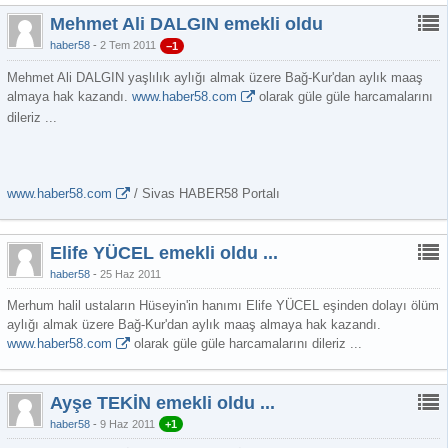
Mehmet Ali DALGIN emekli oldu
haber58
2 Tem 2011
−1
Mehmet Ali DALGIN yaşlılık aylığı almak üzere Bağ-Kur'dan aylık maaş
almaya hak kazandı.
www.haber58.com
olarak güle güle harcamalarını
dileriz ...
www.haber58.com
/ Sivas HABER58 Portalı
Elife YÜCEL emekli oldu ...
haber58
25 Haz 2011
Merhum halil ustaların Hüseyin'in hanımı Elife YÜCEL eşinden dolayı ölüm
aylığı almak üzere Bağ-Kur'dan aylık maaş almaya hak kazandı.
www.haber58.com
olarak güle güle harcamalarını dileriz ...
Ayşe TEKİN emekli oldu ...
haber58
9 Haz 2011
+1