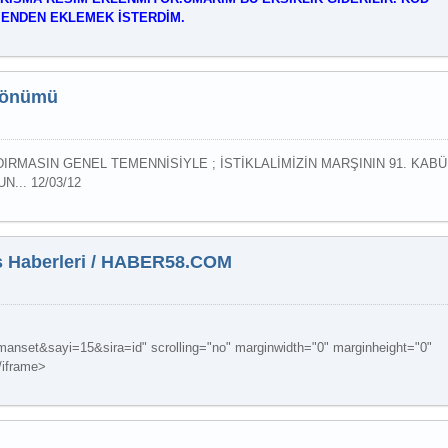
MENDEN EKLEMEK İSTERDİM.
Daha Çok Oku
ldönümü
DIRMASIN GENEL TEMENNİSİYLE ; İSTİKLALİMİZİN MARŞININ 91. KABÜ
... 12/03/12
Daha Çok Oku
as Haberleri / HABER58.COM
manset&sayi=15&sira=id" scrolling="no" marginwidth="0" marginheight="0"
/iframe>
Daha Çok Oku