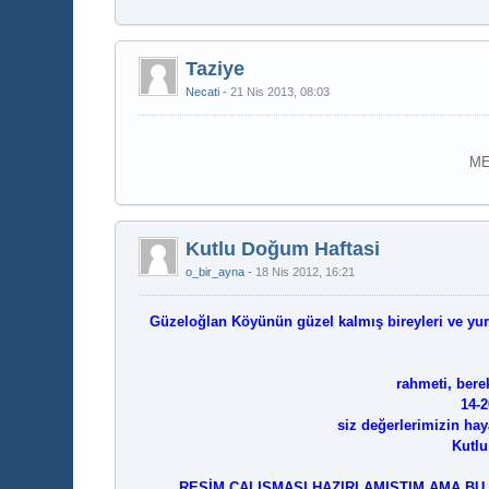
Taziye
Necati
21 Nis 2013, 08:03
ME
Kutlu Doğum Haftasi
o_bir_ayna
18 Nis 2012, 16:21
Güzeloğlan Köyünün güzel kalmış bireyleri ve yurtd
rahmeti, bere
14-2
siz değerlerimizin hay
Kutlu
RESİM ÇALIŞMASI HAZIRLAMIŞTIM AMA BU 