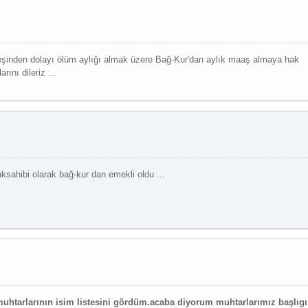
eşinden dolayı ölüm aylığı almak üzere Bağ-Kur'dan aylık maaş almaya hak
ını dileriz ...
Daha Çok Oku
ahibi olarak bağ-kur dan emekli oldu ...
Daha Çok Oku
htarlarının isim listesini gördüm.acaba diyorum muhtarlarımız başlıgı