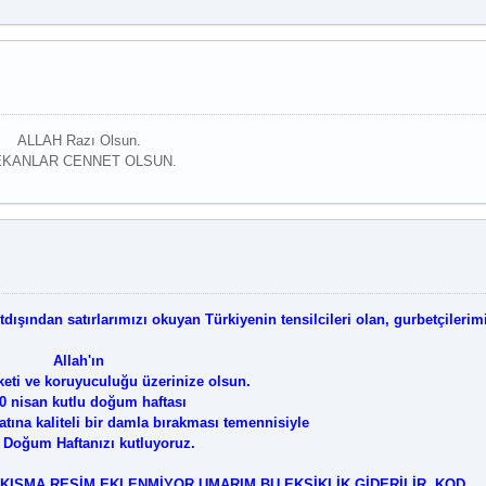
Daha Çok Oku
ALLAH Razı Olsun.
KANLAR CENNET OLSUN.
Daha Çok Oku
ışından satırlarımızı okuyan Türkiyenin tensilcileri olan, gurbetçilerim
Allah'ın
keti ve koruyuculuğu üzerinize olsun.
0 nisan kutlu doğum haftası
atına kaliteli bir damla bırakması temennisiyle
 Doğum Haftanızı kutluyoruz.
KISMA RESİM EKLENMİYOR.UMARIM BU EKSİKLİK GİDERİLİR. KOD