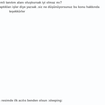
simli tanıtım alanı oluştıursak iyi olmaz mı?
aptıkları işler diye yazsak .siz ne düşünüyorsunuz bu konu hakkında
teşekkürler
 resimde ilk acılıs benden olsun :sleeping: