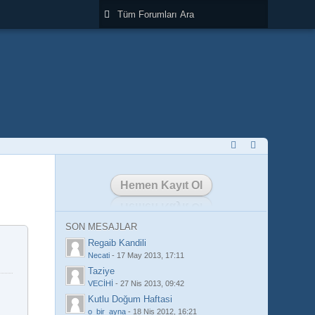
Hemen Kayıt Ol
SON MESAJLAR
Regaib Kandili
Necati
-
17 May 2013, 17:11
Taziye
VECİHİ
-
27 Nis 2013, 09:42
Kutlu Doğum Haftasi
o_bir_ayna
-
18 Nis 2012, 16:21