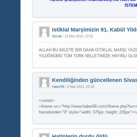
İSTE
Istiklal Marşimizin 91. Kabül Yi
Necati
12 Mar 2012, 17:31
ALLAH BU MİLETE BİR DAHA İSTİKLAL MARŞI YAZ
YILDÖNÜMÜ TÜM TÜRK MİLLETİMİZE HAYIRLI OLSUN
Kendiliğinden güncellenen Siv
haber58
6 Mar 2012, 22:18
<center>
<iframe src="http://www.haber58.com//iframe.php?tur=
frameborder="0" style="width: 575px; height: 235px"><
Hatiplerin durdu öldü...