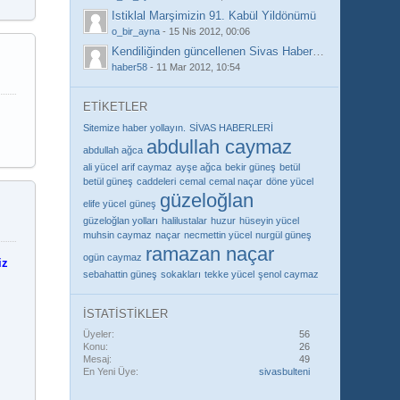
Istiklal Marşimizin 91. Kabül Yildönümü
o_bir_ayna
-
15 Nis 2012, 00:06
Kendiliğinden güncellenen Sivas Haberleri / HABER58
haber58
-
11 Mar 2012, 10:54
ETİKETLER
Sitemize haber yollayın.
SİVAS HABERLERİ
abdullah caymaz
abdullah ağca
ali yücel
arif caymaz
ayşe ağca
bekir güneş
betül
betül güneş
caddeleri
cemal
cemal naçar
döne yücel
güzeloğlan
elife yücel
güneş
güzeloğlan yolları
halilustalar
huzur
hüseyin yücel
muhsin caymaz
naçar
necmettin yücel
nurgül güneş
ramazan naçar
ogün caymaz
iz
sebahattin güneş
sokakları
tekke yücel
şenol caymaz
İSTATİSTİKLER
Üyeler
56
Konu
26
Mesaj
49
En Yeni Üye
sivasbulteni