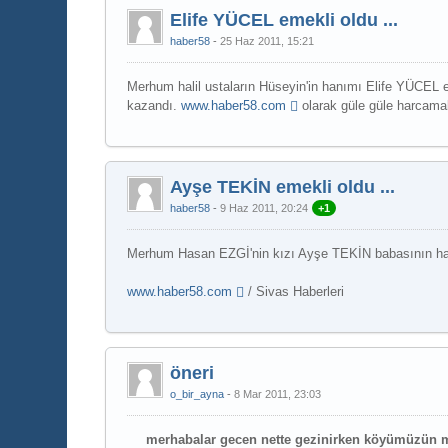
Elife YÜCEL emekli oldu ...
haber58
25 Haz 2011, 15:21
Merhum halil ustaların Hüseyin'in hanımı Elife YÜCEL 
kazandı.
www.haber58.com
olarak güle güle harcamalar
Ayşe TEKİN emekli oldu ...
haber58
9 Haz 2011, 20:24
+1
Merhum Hasan EZGİ'nin kızı Ayşe TEKİN babasının haks
www.haber58.com
/ Sivas Haberleri
öneri
o_bir_ayna
8 Mar 2011, 23:03
merhabalar gecen nette gezinirken köyümüzün mu