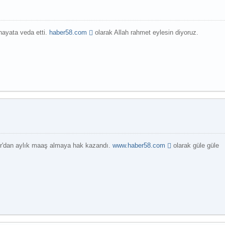
hayata veda etti.
haber58.com
olarak Allah rahmet eylesin diyoruz.
Daha Çok Oku
ur'dan aylık maaş almaya hak kazandı.
www.haber58.com
olarak güle güle
Daha Çok Oku