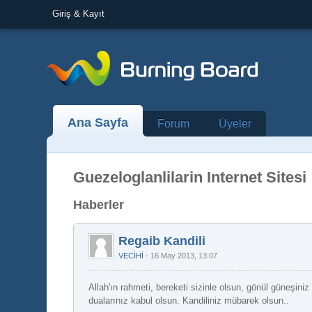
Giriş & Kayıt
Ana Sayfa
Forum
Üyeler
Guezeloglanlilarin Internet Sitesi
Haberler
Regaib Kandili
VECİHİ
16 May 2013, 13:07
Allah'ın rahmeti, bereketi sizinle olsun, gönül güneşin
dualarınız kabul olsun. Kandiliniz mübarek olsun..