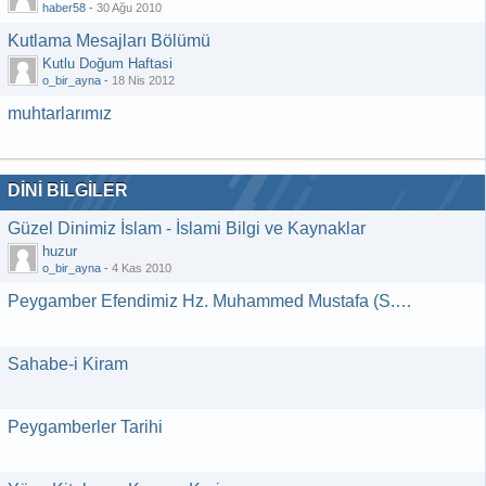
haber58
-
30 Ağu 2010
Kutlama Mesajları Bölümü
Kutlu Doğum Haftasi
o_bir_ayna
-
18 Nis 2012
muhtarlarımız
DİNİ BİLGİLER
Güzel Dinimiz İslam - İslami Bilgi ve Kaynaklar
huzur
o_bir_ayna
-
4 Kas 2010
Peygamber Efendimiz Hz. Muhammed Mustafa (S.A.V)
Sahabe-i Kiram
Peygamberler Tarihi