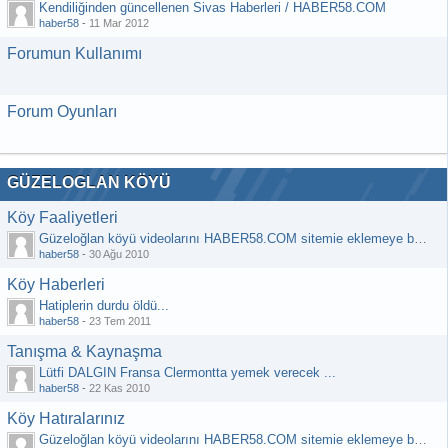
Kendiliğinden güncellenen Sivas Haberleri / HABER58.COM
haber58
-
11 Mar 2012
Forumun Kullanımı
Forum Oyunları
GÜZELOGLAN KÖYÜ
Köy Faaliyetleri
Güzeloğlan köyü videolarını HABER58.COM sitemie eklemeye başladık
haber58
-
30 Ağu 2010
Köy Haberleri
Hatiplerin durdu öldü...
haber58
-
23 Tem 2011
Tanışma & Kaynaşma
Lütfi DALGIN Fransa Clermontta yemek verecek ...
haber58
-
22 Kas 2010
Köy Hatıralarınız
Güzeloğlan köyü videolarını HABER58.COM sitemie eklemeye başladık ...