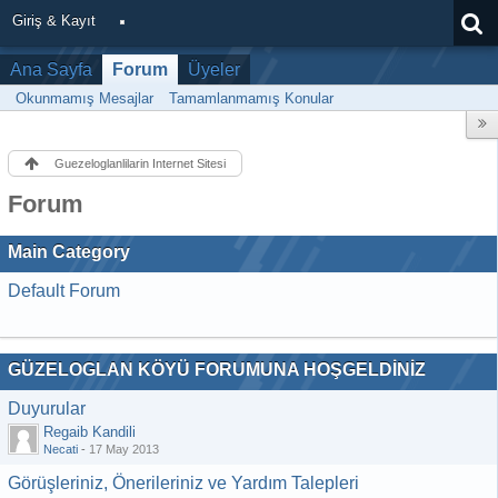
Giriş & Kayıt
Ana Sayfa
Forum
Üyeler
Okunmamış Mesajlar
Tamamlanmamış Konular
Guezeloglanlilarin Internet Sitesi
Forum
Main Category
Default Forum
GÜZELOGLAN KÖYÜ FORUMUNA HOŞGELDİNİZ
Duyurular
Regaib Kandili
Necati
-
17 May 2013
Görüşleriniz, Önerileriniz ve Yardım Talepleri