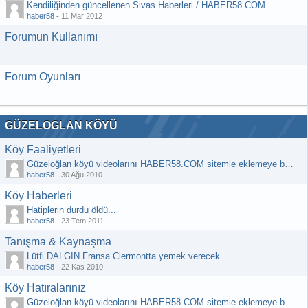
Kendiliğinden güncellenen Sivas Haberleri / HABER58.COM
haber58
-
11 Mar 2012
Forumun Kullanımı
Forum Oyunları
GÜZELOGLAN KÖYÜ
Köy Faaliyetleri
Güzeloğlan köyü videolarını HABER58.COM sitemie eklemeye başladık
haber58
-
30 Ağu 2010
Köy Haberleri
Hatiplerin durdu öldü...
haber58
-
23 Tem 2011
Tanışma & Kaynaşma
Lütfi DALGIN Fransa Clermontta yemek verecek ...
haber58
-
22 Kas 2010
Köy Hatıralarınız
Güzeloğlan köyü videolarını HABER58.COM sitemie eklemeye başladık ...