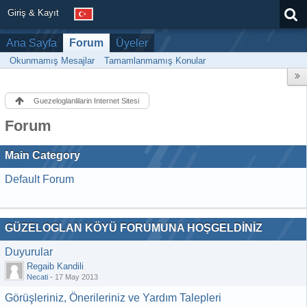
Giriş & Kayıt
Ana Sayfa
Forum
Üyeler
Okunmamış Mesajlar
Tamamlanmamış Konular
Guezeloglanlilarin Internet Sitesi
Forum
Main Category
Default Forum
GÜZELOGLAN KÖYÜ FORUMUNA HOŞGELDİNİZ
Duyurular
Regaib Kandili
Necati
-
17 May 2013
Görüşleriniz, Önerileriniz ve Yardım Talepleri