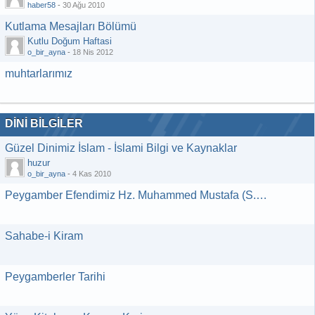
haber58
-
30 Ağu 2010
Kutlama Mesajları Bölümü
Kutlu Doğum Haftasi
o_bir_ayna
-
18 Nis 2012
muhtarlarımız
DİNİ BİLGİLER
Güzel Dinimiz İslam - İslami Bilgi ve Kaynaklar
huzur
o_bir_ayna
-
4 Kas 2010
Peygamber Efendimiz Hz. Muhammed Mustafa (S.A.V)
Sahabe-i Kiram
Peygamberler Tarihi