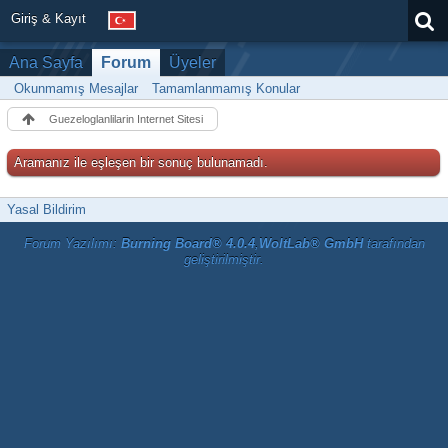
Giriş & Kayıt
Ana Sayfa
Forum
Üyeler
Okunmamış Mesajlar
Tamamlanmamış Konular
Guezeloglanlilarin Internet Sitesi
Aramanız ile eşleşen bir sonuç bulunamadı.
Yasal Bildirim
Forum Yazılımı:
Burning Board® 4.0.4
,
WoltLab® GmbH
tarafından
geliştirilmiştir.