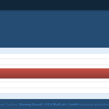
rum Yazılımı:
Burning Board® 4.0.4
,
WoltLab® GmbH
tarafından geliştirilmiş