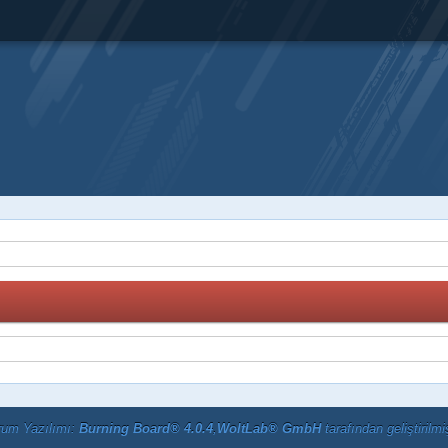
rum Yazılımı:
Burning Board® 4.0.4
,
WoltLab® GmbH
tarafından geliştirilmiş