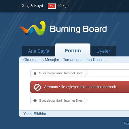
Giriş & Kayıt
Türkçe
Forum
Ana Sayfa
Üyeler
Okunmamış Mesajlar
Tamamlanmamış Konular
Guezeloglanlilarin Internet Sitesi
Aramanız ile eşleşen bir sonuç bulunamadı.
Guezeloglanlilarin Internet Sitesi
Yasal Bildirim
Fo