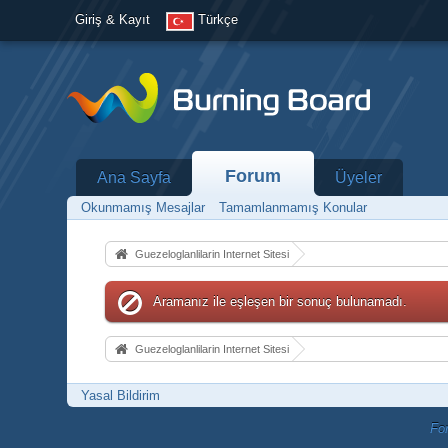
Giriş & Kayıt
Türkçe
Forum
Ana Sayfa
Üyeler
Okunmamış Mesajlar
Tamamlanmamış Konular
Guezeloglanlilarin Internet Sitesi
Aramanız ile eşleşen bir sonuç bulunamadı.
Guezeloglanlilarin Internet Sitesi
Yasal Bildirim
Fo