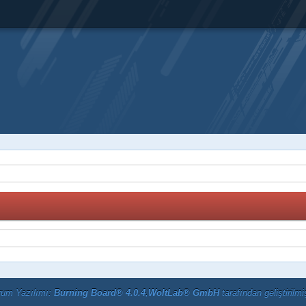
rum Yazılımı:
Burning Board® 4.0.4
,
WoltLab® GmbH
tarafından geliştirilmiş