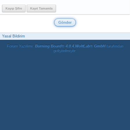
Kayıp Şifre
Kayıt Tamamla
Yasal Bildirim
Forum Yazılımı:
Burning Board® 4.0.4
,
WoltLab® GmbH
tarafından
geliştirilmiştir.