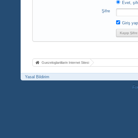
Evet, şif
Şifre
Giriş yap
Kayıp Şifre
Guezeloglanlilarin Internet Sitesi
Yasal Bildirim
Fo