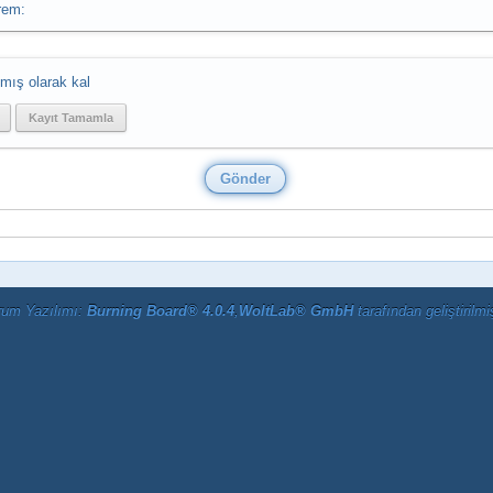
rem:
mış olarak kal
Kayıt Tamamla
rum Yazılımı:
Burning Board® 4.0.4
,
WoltLab® GmbH
tarafından geliştirilmiş