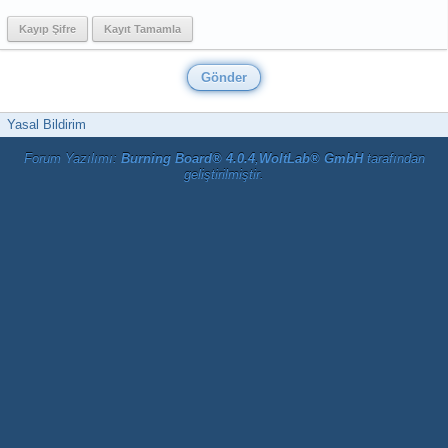
Kayıp Şifre
Kayıt Tamamla
Yasal Bildirim
Forum Yazılımı:
Burning Board® 4.0.4
,
WoltLab® GmbH
tarafından
geliştirilmiştir.