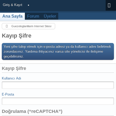
Giriş & Kayıt
Ana Sayfa
Forum
Üyeler
Guezeloglanlilarin Internet Sitesi
Kayıp Şifre
Yeni şifre talep etmek için e-posta adresi ya da kullanıcı adını belirtmek
zorundasınız. Yardıma ihtiyacınız varsa site yöneticisi ile iletişime
geçebilirsiniz.
Kayıp Şifre
Kullanıcı Adı
E-Posta
Doğrulama (“reCAPTCHA”)