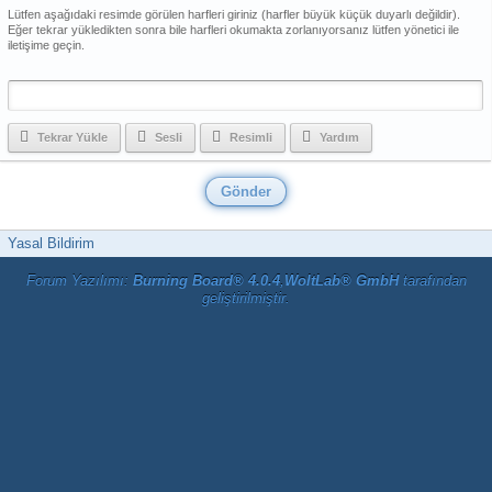
Lütfen aşağıdaki resimde görülen harfleri giriniz (harfler büyük küçük duyarlı değildir).
Eğer tekrar yükledikten sonra bile harfleri okumakta zorlanıyorsanız lütfen yönetici ile
iletişime geçin.
Tekrar Yükle
Sesli
Resimli
Yardım
Yasal Bildirim
Forum Yazılımı:
Burning Board® 4.0.4
,
WoltLab® GmbH
tarafından
geliştirilmiştir.