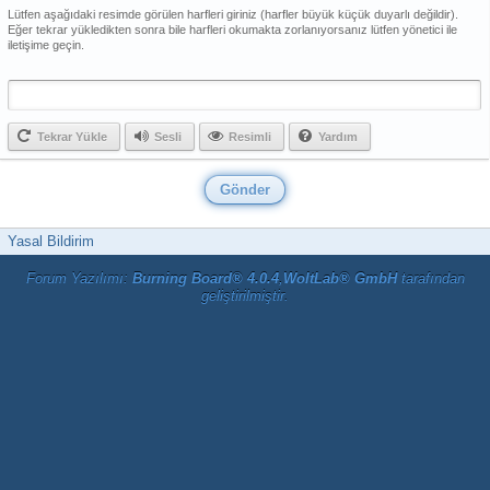
Lütfen aşağıdaki resimde görülen harfleri giriniz (harfler büyük küçük duyarlı değildir).
Eğer tekrar yükledikten sonra bile harfleri okumakta zorlanıyorsanız lütfen yönetici ile
iletişime geçin.
Tekrar Yükle
Sesli
Resimli
Yardım
Yasal Bildirim
Forum Yazılımı:
Burning Board® 4.0.4
,
WoltLab® GmbH
tarafından
geliştirilmiştir.