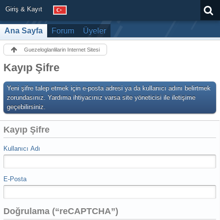
Giriş & Kayıt
Ana Sayfa
Forum
Üyeler
Guezeloglanlilarin Internet Sitesi
Kayıp Şifre
Yeni şifre talep etmek için e-posta adresi ya da kullanıcı adını belirtmek
zorundasınız. Yardıma ihtiyacınız varsa site yöneticisi ile iletişime
geçebilirsiniz.
Kayıp Şifre
Kullanıcı Adı
E-Posta
Doğrulama (“reCAPTCHA”)