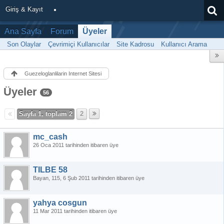
Giriş & Kayıt
Ana Sayfa
Forum
Üyeler
Son Olaylar
Çevrimiçi Kullanıcılar
Site Kadrosu
Kullanıcı Arama
Guezeloglanlilarin Internet Sitesi
Üyeler
56
Sayfa 1, toplam 2
2
mc_cash
26 Oca 2011 tarihinden itibaren üye
TILBE 58
Bayan
115
6 Şub 2011 tarihinden itibaren üye
yahya cosgun
11 Mar 2011 tarihinden itibaren üye