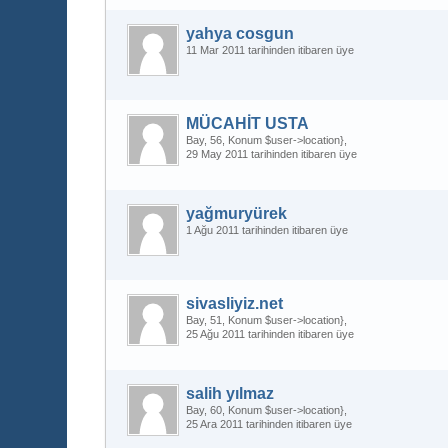
yahya cosgun
11 Mar 2011 tarihinden itibaren üye
MÜCAHİT USTA
Bay
56
Konum $user->location}
29 May 2011 tarihinden itibaren üye
yağmuryürek
1 Ağu 2011 tarihinden itibaren üye
sivasliyiz.net
Bay
51
Konum $user->location}
25 Ağu 2011 tarihinden itibaren üye
salih yılmaz
Bay
60
Konum $user->location}
25 Ara 2011 tarihinden itibaren üye