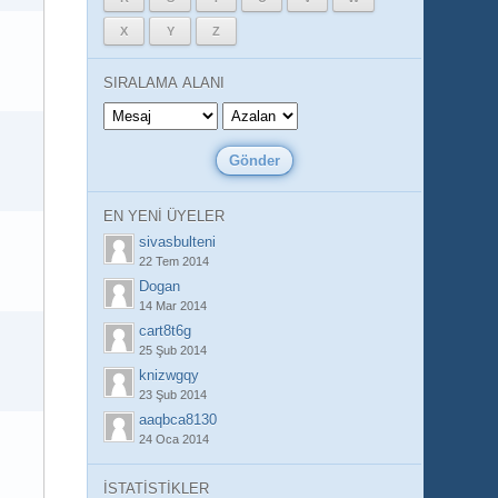
X
Y
Z
SIRALAMA ALANI
EN YENI ÜYELER
sivasbulteni
22 Tem 2014
Dogan
14 Mar 2014
cart8t6g
25 Şub 2014
knizwgqy
23 Şub 2014
aaqbca8130
24 Oca 2014
İSTATİSTİKLER