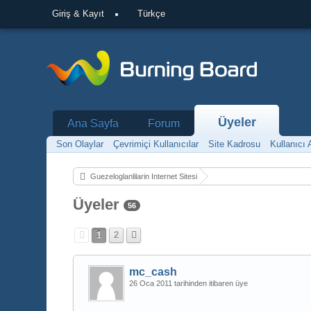
Giriş & Kayıt
Türkçe
Üyeler
Ana Sayfa
Forum
Son Olaylar
Çevrimiçi Kullanıcılar
Site Kadrosu
Kullanıcı
Guezeloglanlilarin Internet Sitesi
Üyeler
56
1
2
mc_cash
26 Oca 2011 tarihinden itibaren üye