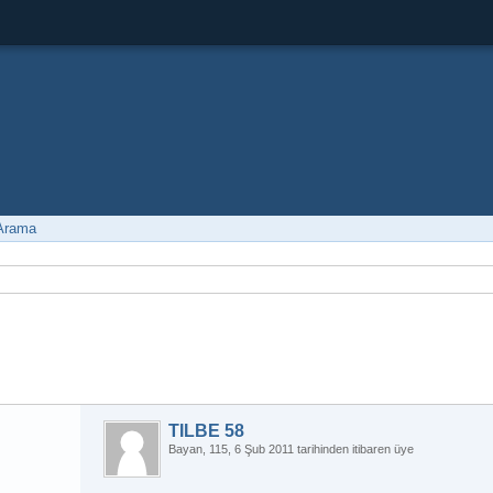
 Arama
TILBE 58
Bayan
115
6 Şub 2011 tarihinden itibaren üye