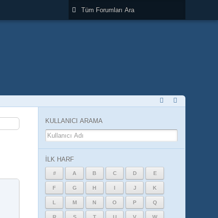
KULLANICI ARAMA
İLK HARF
#
A
B
C
D
E
F
G
H
I
J
K
L
M
N
O
P
Q
R
S
T
U
V
W