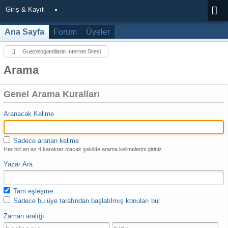
Giriş & Kayıt
Ana Sayfa
Forum
Üyeler
Guezeloglanlilarin Internet Sitesi
Arama
Genel Arama Kuralları
Aranacak Kelime
Sadece aranan kelime
Her biri en az 4 karakter olacak şekilde arama kelimelerini giriniz.
Yazar Ara
Tam eşleşme
Sadece bu üye tarafından başlatılmış konuları bul
Zaman aralığı