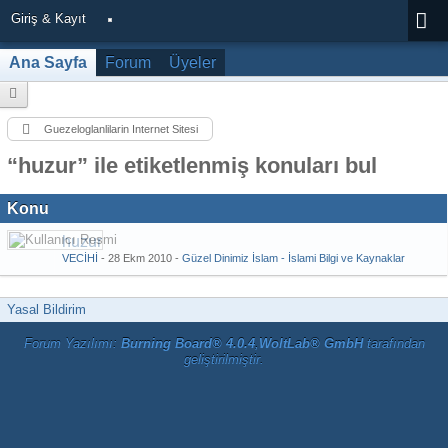
Giriş & Kayıt
Ana Sayfa
Forum
Üyeler
Guezeloglanlilarin Internet Sitesi
“huzur” ile etiketlenmiş konuları bul
Konu
huzur
VECİHİ
-
28 Ekm 2010
-
Güzel Dinimiz İslam - İslami Bilgi ve Kaynaklar
Yasal Bildirim
Forum Yazılımı:
Burning Board® 4.0.4
,
WoltLab® GmbH
tarafından
geliştirilmiştir.