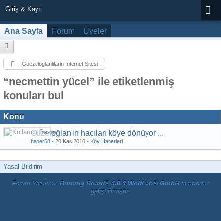
Giriş & Kayıt
Ana Sayfa
Forum
Üyeler
Guezeloglanlilarin Internet Sitesi
“necmettin yücel” ile etiketlenmiş
konuları bul
Konu
Güzeloğlan'ın hacıları köye dönüyor ...
haber58
-
20 Kas 2010
-
Köy Haberleri
Yasal Bildirim
Forum Yazılımı:
Burning Board® 4.0.4
,
WoltLab® GmbH
tarafından
geliştirilmiştir.