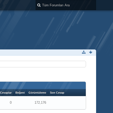
Cevaplar
Beğeni
Görüntüleme
Son Cevap
0
172,176