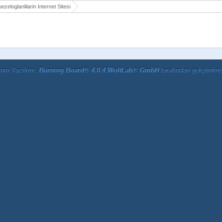
ezeloglanlilarin Internet Sitesi
rum Yazılımı:
Burning Board® 4.0.4
,
WoltLab® GmbH
tarafından geliştirilmiş