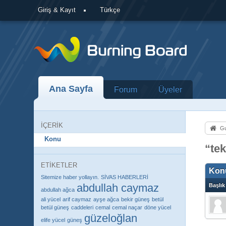
Giriş & Kayıt
Türkçe
Ana Sayfa
Forum
Üyeler
İÇERIK
Gu
Konu
“tek
ETIKETLER
Kon
Sitemize haber yollayın.
SİVAS HABERLERİ
abdullah caymaz
Başlık
abdullah ağca
ali yücel
arif caymaz
ayşe ağca
bekir güneş
betül
betül güneş
caddeleri
cemal
cemal naçar
döne yücel
güzeloğlan
elife yücel
güneş