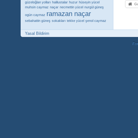
güzeloğlan yolları
halilustalar
huzur
hüseyin yücel
Gu
muhsin caymaz
naçar
necmettin yücel
nurgül güneş
ramazan naçar
ogün caymaz
sebahattin güneş
sokakları
tekke yücel
şenol caymaz
Yasal Bildirim
Fo