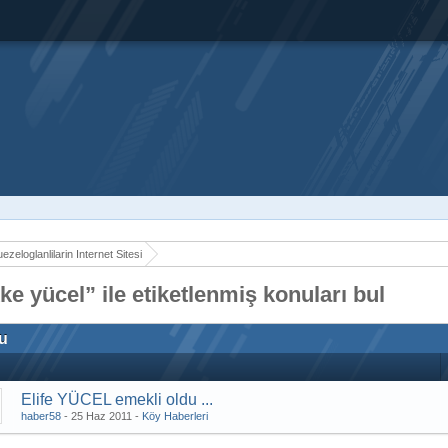
ezeloglanlilarin Internet Sitesi
ke yücel” ile etiketlenmiş konuları bul
u
Elife YÜCEL emekli oldu ...
haber58
-
25 Haz 2011
-
Köy Haberleri