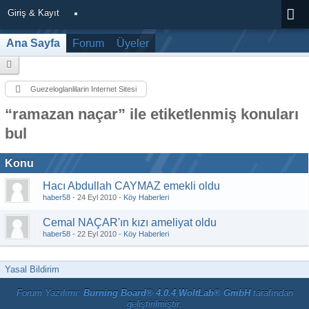
Giriş & Kayıt
Ana Sayfa
Forum
Üyeler
Guezeloglanlilarin Internet Sitesi
“ramazan naçar” ile etiketlenmiş konuları
bul
Konu
Hacı Abdullah CAYMAZ emekli oldu
haber58
-
24 Eyl 2010
-
Köy Haberleri
Cemal NAÇAR'ın kızı ameliyat oldu
haber58
-
22 Eyl 2010
-
Köy Haberleri
Yasal Bildirim
Forum Yazılımı:
Burning Board® 4.0.4
,
WoltLab® GmbH
tarafından
geliştirilmiştir.