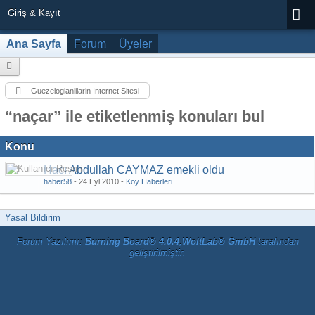
Giriş & Kayıt
Ana Sayfa
Forum
Üyeler
Guezeloglanlilarin Internet Sitesi
“naçar” ile etiketlenmiş konuları bul
Konu
Hacı Abdullah CAYMAZ emekli oldu
haber58
-
24 Eyl 2010
-
Köy Haberleri
Yasal Bildirim
Forum Yazılımı:
Burning Board® 4.0.4
,
WoltLab® GmbH
tarafından
geliştirilmiştir.