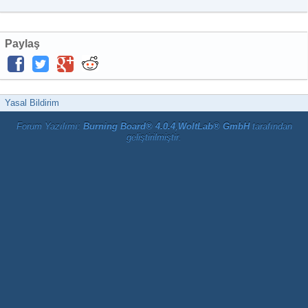
Paylaş
Yasal Bildirim
Forum Yazılımı:
Burning Board® 4.0.4
,
WoltLab® GmbH
tarafından
geliştirilmiştir.