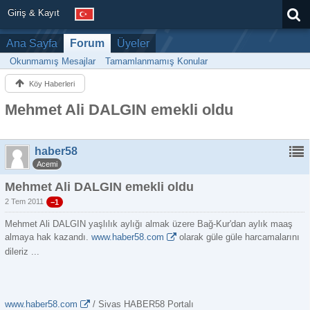
Giriş & Kayıt
Ana Sayfa
Forum
Üyeler
Okunmamış Mesajlar
Tamamlanmamış Konular
Köy Haberleri
Mehmet Ali DALGIN emekli oldu
haber58
Acemi
Mehmet Ali DALGIN emekli oldu
2 Tem 2011
−1
Mehmet Ali DALGIN yaşlılık aylığı almak üzere Bağ-Kur'dan aylık maaş
almaya hak kazandı.
www.haber58.com
olarak güle güle harcamalarını
dileriz ...
www.haber58.com
/ Sivas HABER58 Portalı