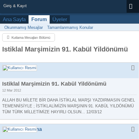
Giriş & Kayıt
Ana Sayfa
Forum
Üyeler
Okunmamış Mesajlar
Tamamlanmamış Konular
Kutlama Mesajları Bölümü
Istiklal Marşimizin 91. Kabül Yildönümü
Necati
Istiklal Marşimizin 91. Kabül Yildönümü
12 Mar 2012
ALLAH BU MİLETE BİR DAHA İSTİKLAL MARŞI YAZDIRMASIN GENEL
TEMENNİSİYLE ; İSTİKLALİMİZİN MARŞININ 91. KABÜL YILDÖNÜMÜ
TÜM TÜRK MİLLETİMİZE HAYIRLI OLSUN... 12/03/12
o_bir_ayna