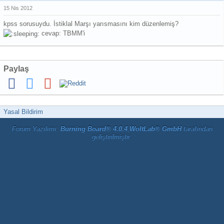
15 Nis 2012
kpss sorusuydu. İstiklal Marşı yarısmasını kim düzenlemiş?
cevap: TBMM'i
Paylaş
Yasal Bildirim
Forum Yazılımı:
Burning Board® 4.0.4
,
WoltLab® GmbH
tarafından
geliştirilmiştir.