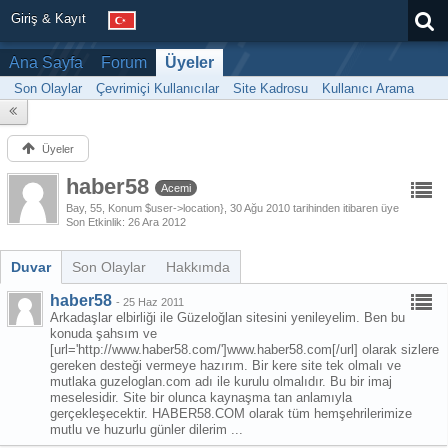
Giriş & Kayıt
Ana Sayfa
Forum
Üyeler
Son Olaylar
Çevrimiçi Kullanıcılar
Site Kadrosu
Kullanıcı Arama
Üyeler
haber58
Acemi
Bay
55
Konum $user->location}
30 Ağu 2010 tarihinden itibaren üye
Son Etkinlik
26 Ara 2012
Duvar
Son Olaylar
Hakkımda
haber58
-
25 Haz 2011
Arkadaşlar elbirliği ile Güzeloğlan sitesini yenileyelim. Ben bu
konuda şahsım ve
[url='http://www.haber58.com/']www.haber58.com[/url] olarak sizlere
gereken desteği vermeye hazırım. Bir kere site tek olmalı ve
mutlaka guzeloglan.com adı ile kurulu olmalıdır. Bu bir imaj
meselesidir. Site bir olunca kaynaşma tan anlamıyla
gerçekleşecektir. HABER58.COM olarak tüm hemşehrilerimize
mutlu ve huzurlu günler dilerim ...