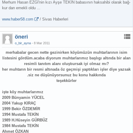
Merhum Hasan EZGİ'nin kızı Ayşe TEKİN babasının haksahibi olarak bağ-
kur dan emekli oldu ...
www.haber58.com
/ Sivas Haberleri
öneri
o_bir_ayna
8 Mar 2011
merhabalar gecen nette gezinirken köyümüzün muhtarlarının isim
listesini gördüm.acaba diyorum muhtarlarımız başlıgı altında bir alan
resimli tanıtım alanı oluştıursak iyi olmaz mı?
her muhtarın bir resmi altınada öz geçmişi yaptıkları işler diye yazsak
.siz ne düşünüyorsunuz bu konu hakkında
teşekkürler
işte köy muhtarlarımız
2009 Bünyamin YÜCEL
2004 Yakup KIRAÇ
1999 Bekir ÖZDEMİR
1994 Mustafa TEKİN
1989 H.Hüseyin GÜRBÜZ
1984 Mustafa TEKİN
Ahmet ÖZKAN