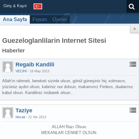
Giriş & Kayıt
Ana Sayfa
Forum
Üyeler
Guezeloglanlilarin Internet Sitesi
Haberler
Regaib Kandili
VECİHİ
16 May 2013
Allah'ın rahmeti, bereketi sizinle olsun, gönül güneşiniz hiç solmasın,
yüzünüz aydın olsun, kabriniz nur dolsun, makamınız Firdevs, dualarınız
kabul olsun. Kandiliniz mübarek olsun..
Taziye
Necati
21 Nis 2013
ALLAH Razı Olsun.
MEKANLAR CENNET OLSUN.