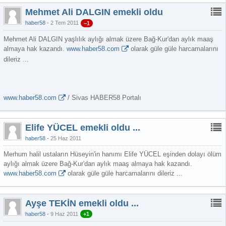
Mehmet Ali DALGIN emekli oldu
haber58
2 Tem 2011
−1
Mehmet Ali DALGIN yaşlılık aylığı almak üzere Bağ-Kur'dan aylık maaş
almaya hak kazandı.
www.haber58.com
olarak güle güle harcamalarını
dileriz ...
www.haber58.com
/ Sivas HABER58 Portalı
Elife YÜCEL emekli oldu ...
haber58
25 Haz 2011
Merhum halil ustaların Hüseyin'in hanımı Elife YÜCEL eşinden dolayı ölüm
aylığı almak üzere Bağ-Kur'dan aylık maaş almaya hak kazandı.
www.haber58.com
olarak güle güle harcamalarını dileriz ...
Ayşe TEKİN emekli oldu ...
haber58
9 Haz 2011
+1