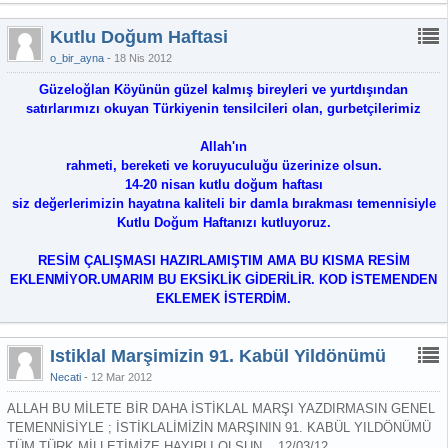
Kutlu Doğum Haftasi
o_bir_ayna
18 Nis 2012
Güzeloğlan Köyünün güzel kalmış bireyleri ve yurtdışından
satırlarımızı okuyan Türkiyenin tensilcileri olan, gurbetçilerimiz
Allah'ın
rahmeti, bereketi ve koruyuculuğu üzerinize olsun.
14-20 nisan kutlu doğum haftası
siz değerlerimizin hayatına kaliteli bir damla bırakması temennisiyle
Kutlu Doğum Haftanızı kutluyoruz.
RESİM ÇALIŞMASI HAZIRLAMIŞTIM AMA BU KISMA RESİM
EKLENMİYOR.UMARIM BU EKSİKLİK GİDERİLİR. KOD İSTEMENDEN
EKLEMEK İSTERDİM.
Istiklal Marşimizin 91. Kabül Yildönümü
Necati
12 Mar 2012
ALLAH BU MİLETE BİR DAHA İSTİKLAL MARŞI YAZDIRMASIN GENEL
TEMENNİSİYLE ; İSTİKLALİMİZİN MARŞININ 91. KABÜL YILDÖNÜMÜ
TÜM TÜRK MİLLETİMİZE HAYIRLI OLSUN... 12/03/12