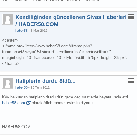
Kendiliğinden güncellenen Sivas Haberleri
/ HABER58.COM
haber58
6 Mar 2012
<center>
<iframe src="http://www.haber58.com//iframe.php?
tur=manset&sayi=15&sira=id" scrolling="no" marginwidth="0"
marginheight="0" frameborder="0" style="width: 575px; height: 235px">
</iframe>
Hatiplerin durdu öldü...
haber58
23 Tem 2011
Köy halkından hariplerin durdu dün gece geç saatlerde hayata veda etti.
haber58.com
olarak Allah rahmet eylesin diyoruz.
HABER58.COM