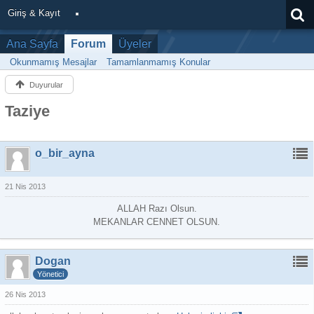
Giriş & Kayıt
Ana Sayfa
Forum
Üyeler
Okunmamış Mesajlar
Tamamlanmamış Konular
Duyurular
Taziye
o_bir_ayna
21 Nis 2013
ALLAH Razı Olsun.
MEKANLAR CENNET OLSUN.
Dogan
Yönetici
26 Nis 2013